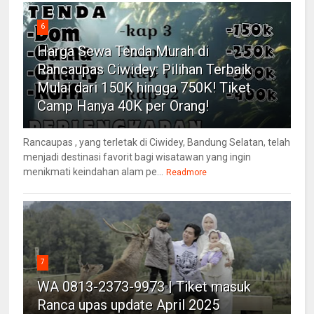
6
Harga Sewa Tenda Murah di
Rancaupas Ciwidey: Pilihan Terbaik
Mulai dari 150K hingga 750K! Tiket
Camp Hanya 40K per Orang!
Rancaupas , yang terletak di Ciwidey, Bandung Selatan, telah
menjadi destinasi favorit bagi wisatawan yang ingin
menikmati keindahan alam pe...
Readmore
7
WA 0813-2373-9973 | Tiket masuk
Ranca upas update April 2025