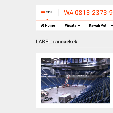
WA 0813-2373-
MENU
UPAS CIWIDEY
Home
Wisata
Kawah Putih
LABEL:
rancaekek