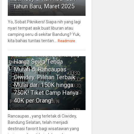
tahun Baru, Maret 2025
Yo, Sobat Piknikers! Siapa nih yang lagi
nyari tempat asik buat liburan atau
camping seru di sekitar Bandung? Yuk,
kita bahas tuntas tentan...
Readmore
6
Harga Sewa Tenda
Murah di Rancaupas
Ciwidey: Pilihan Terbaik
Mulai dari 150K hingga
750K! Tiket Camp Hanya
40K per Orang!
Rancaupas , yang terletak di Ciwidey,
Bandung Selatan, telah menjadi
destinasi favorit bagi wisatawan yang