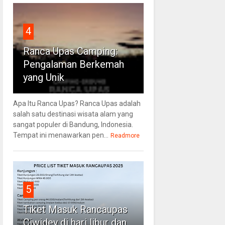
4
Ranca Upas Camping:
Pengalaman Berkemah
yang Unik
Apa Itu Ranca Upas? Ranca Upas adalah
salah satu destinasi wisata alam yang
sangat populer di Bandung, Indonesia.
Tempat ini menawarkan pen...
Readmore
5
Tiket Masuk Rancaupas
Ciwidey di hari libur dan