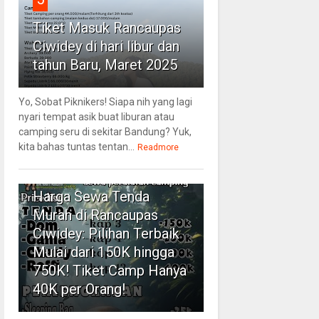
Tiket Masuk Rancaupas
Ciwidey di hari libur dan
tahun Baru, Maret 2025
Yo, Sobat Piknikers! Siapa nih yang lagi
nyari tempat asik buat liburan atau
camping seru di sekitar Bandung? Yuk,
kita bahas tuntas tentan...
Readmore
6
Harga Sewa Tenda
Murah di Rancaupas
Ciwidey: Pilihan Terbaik
Mulai dari 150K hingga
750K! Tiket Camp Hanya
40K per Orang!