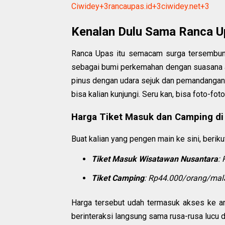
Ciwidey
+3
rancaupas.id
+3
ciwidey.net
+3
Kenalan Dulu Sama Ranca U
Ranca Upas itu semacam surga tersembuny
sebagai bumi perkemahan dengan suasana a
pinus dengan udara sejuk dan pemandangan
bisa kalian kunjungi.
Seru kan, bisa foto-fot
Harga Tiket Masuk dan Camping di
Buat kalian yang pengen main ke sini, beriku
Tiket Masuk Wisatawan Nusantara
:
Tiket Camping
:
Rp44.000/orang/ma
Harga tersebut udah termasuk akses ke ar
berinteraksi langsung sama rusa-rusa lucu d