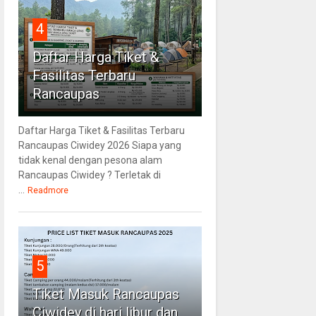
4
Daftar Harga Tiket &
Fasilitas Terbaru
Rancaupas
Daftar Harga Tiket & Fasilitas Terbaru
Rancaupas Ciwidey 2026 Siapa yang
tidak kenal dengan pesona alam
Rancaupas Ciwidey ? Terletak di
...
Readmore
5
Tiket Masuk Rancaupas
Ciwidey di hari libur dan