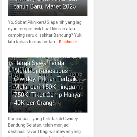
tahun Baru, Maret 2025
Yo, Sobat Piknikers! Siapa nih yang lagi
nyari tempat asik buat liburan atau
camping seru di sekitar Bandung? Yuk,
kita bahas tuntas tentan...
Readmore
6
Harga Sewa Tenda
Murah di Rancaupas
Ciwidey: Pilihan Terbaik
Mulai dari 150K hingga
750K! Tiket Camp Hanya
40K per Orang!
Rancaupas , yang terletak di Ciwidey,
Bandung Selatan, telah menjadi
destinasi favorit bagi wisatawan yang